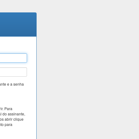
ante e a senha
ir. Para
l do assinante,
 abrir clique
uto para